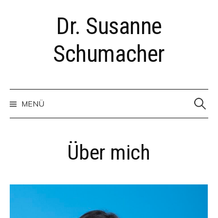
Zum
Dr. Susanne
Inhalt
überspringen
Schumacher
Suchen
nach:
MENÜ
Über mich